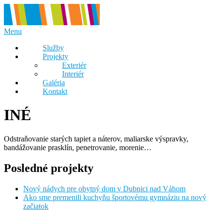
Prejsť
na
obsah
Menu
Služby
Projekty
Exteriér
Interiér
Galéria
Kontakt
INÉ
Odstraňovanie starých tapiet a náterov, maliarske výspravky,
bandážovanie prasklín, penetrovanie, morenie…
Posledné projekty
Nový nádych pre obytný dom v Dubnici nad Váhom
Ako sme premenili kuchyňu športovému gymnáziu na nový
začiatok